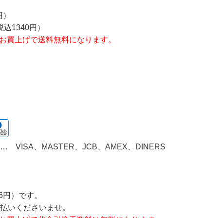
円）
込1340円）
以上のお買上げで送料無料になります。
ISA、MASTER、JCB、AMEX、DINERS
96円）です。
払いくださいませ。