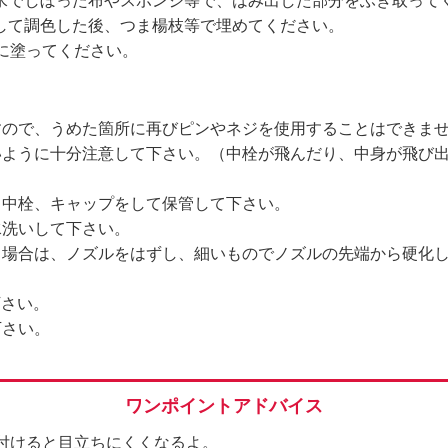
水でしぼった布やスポンジ等で、はみ出した部分をふき取って
して調色した後、つま楊枝等で埋めてください。
に塗ってください。
すので、うめた箇所に再びピンやネジを使用することはできま
いように十分注意して下さい。（中栓が飛んだり、中身が飛び
ら中栓、キャップをして保管して下さい。
水洗いして下さい。
る場合は、ノズルをはずし、細いものでノズルの先端から硬化
下さい。
下さい。
ワンポイントアドバイス
付けると目立ちにくくなるよ。