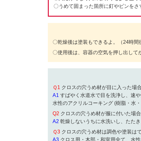
〇うめて固まった箇所に釘やピンをさ
〇乾燥後は塗装もできるよ。（24時間
〇使用後は、容器の空気を押し出して
Ｑ1
クロスの穴うめ材が目に入った場
A1
すばやく水道水で目を洗浄し、速や
水性のアクリルコーキング (樹脂・水
Q2
クロスの穴うめ材が服に付いた場合
A2
乾燥しないうちに水洗いし、たたき
Ｑ3
クロスの穴うめ材は調色や塗装は
A3
クロス用・木部・和室用全て、水性