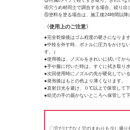
③付属のヘラで軽くすき取り、きれいな
④穴うめ材同士で調合する場合、絞り出
⑤塗料を塗る場合は、施工後24時間以降
〈使用上のご注意〉
●完全乾燥後はゴム程度の硬さになりま
●中栓を外す時、ボトルに圧力をかけな
す。）
●使用後は、ノズルをきれいに拭いてか
●手や服に付いた時は、すぐに拭き取り
●次回使用時にノズルの先が硬化してい
●発泡後はもとの色より薄くなります。
●直射日光を避け、０℃以上で保管して
●幼児の手の届かないところへ保管して
〇穴だけでなく穴のまわりも少し盛り