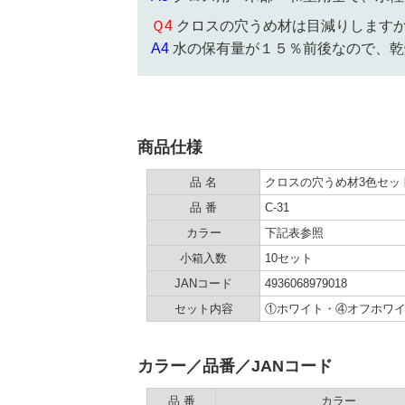
Ｑ4
クロスの穴うめ材は目減りします
A4
水の保有量が１５％前後なので、乾燥
商品仕様
品 名
クロスの穴うめ材3色セッ
品 番
C-31
カラー
下記表参照
小箱入数
10セット
JANコード
4936068979018
セット内容
①ホワイト・④オフホワ
カラー／品番／JANコード
品 番
カラー