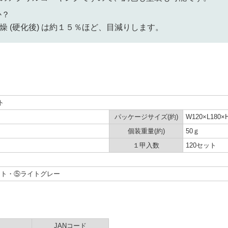
か？
 (硬化後) は約１５％ほど、目減りします。
ト
パッケージサイズ(約)
W120×L18
個装重量(約)
50ｇ
１甲入数
120セット
イト・⑤ライトグレー
JANコード