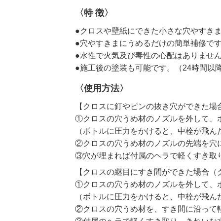
〈特 徴〉
●クロスや壁紙にできた小さな穴やすき
●穴やすきまにうめるだけの簡単補修で
●水性で火気及び毒性の心配はありませ
●施工後の塗装も可能です。（24時間以
〈使用方法〉
【クロスに釘やピンの抜き穴ができた場
①クロスの穴うめ材のノズルを外して、
（ボトルに圧力をかけると、中栓が飛ん
②クロスの穴うめ材のノズルの先端を穴
③穴が埋まれば付属のヘラで軽くすき取
【クロスの継目にすき間ができた場合（
①クロスの穴うめ材のノズルを外して、
（ボトルに圧力をかけると、中栓が飛ん
②クロスの穴うめ材を、すき間に沿って