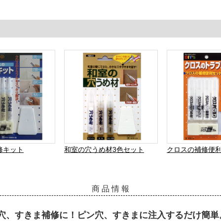
修キット
和室の穴うめ材3色セット
クロスの補修便
商 品 情 報
穴、すきま補修に！ピン穴、すきまに注入するだけ簡単