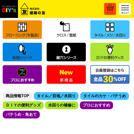
商品情報TOP
タイル／目地／水回り
タイルのカケ・パテうめ
ＤＩＹの便利グッズ
水回りの補修に
プロにおすすめ
パテうめ・角あて