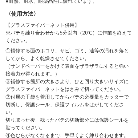
●耐熱、耐水、耐薬品性に優れています。
〈使用方法〉
【グラスファイバーネット併用】
※パテを練り合わせから5分以内（20℃）に作業を終えて
ください。
①補修する面のホコリ、サビ、ゴミ、油等の汚れを落と
してから、よく乾燥させてください。
（サンドペーパーをかけて表面をザラザラにすると強い
接着力が得られます。）
②補修する箇所の大きさより、ひと回り大きいサイズに
グラスファイバーネットをはさみで切ってください。
③付属の手袋を着用してからパテの必要量をカッターで
切断し、保護シール、保護フィルムをはがしてくださ
い。
切り取った後、残ったパテの切断部分には保護シールを
貼ってください。
④色むらがなくなるまで、手早くよく練り合わせます。