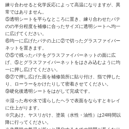
練り合わせると化学反応によって高温になりますが、異
常ではありません。
⑤透明シートを平らなところに置き、練り合わせたパテ
のの半分程度を補修に合ったサイズに透明シートへ均一
に広げてください。
⑥均一に広げたパテの上に②で切ったグラスファイバー
ネットを置きます。
⑦⑤で残ったパテをグラスファイバーネットの面に広
げ、⑤とグラスファイバーネットをはさみ込むように均
一に押し広げてください。
⑧⑦で押し広げた面を補修箇所に貼り付け、指で押した
り、ローラーをかけたりして密着させてください。
⑨硬化後透明シートをはがして完成です。
※湿った布や水で濡らしたヘラで表面をならすとキレイ
に仕上がります。
※穴あけ、ヤスリがけ、塗装（水性・油性）は24時間以
降に行ってください。