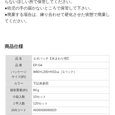
らない涼しい所で保管してください。
●幼児の手の届かないところで保管して下さい。
●廃棄する場合は、練り合わせて硬化させた状態で廃棄し
てください。
商品仕様
品 名
エポパッチ【水まわり用】
品 番
EP-G4
パッケージ
W80×L200×H32㎜（1パック）
サイズ(約)
カラー
下記表参照
個装重量(約)
84ｇ
小箱入数
10セット
１甲入数
120セット
JANコード
4936068080820