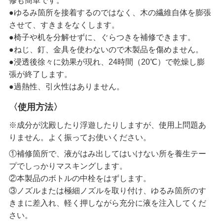
修も簡単です。
●ゆるみ箇所を接着するのではなく、木の繊維自体を膨張
させて、すきまをなくします。
●椅子や机を分解せずに、ぐらつきを補修できます。
●ねじ、釘、金具を使わないので木製品を傷めません。
●浸透後徐々に効果が現れ、24時間（20℃）で乾燥し膨
張が終了します。
●過熱性、引火性はありません。
〈使用方法〉
※成分が沈殿したり浮遊したりしますが、使用上問題あ
りません。よく振ってお使いください。
①補修箇所で、液がはみ出してはいけない所を養生テー
プでしっかりマスキングします。
②本製品のボトルの中栓をはずします。
③ノズルまたは極細ノズルを取り付け、ゆるみ箇所のす
きまに差入れ、軽く押しながら充分に液を注入してくだ
さい。