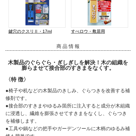
鍵穴のクスリⅡ・17ml
すべロウ・敷居用
商 品 情 報
木製品のぐらぐら・ぎしぎしを解決！木の組織を
膨らませて接合部のすきまをなくす。
〈特 徴〉
●椅子や机などの木製品のきしみ、ぐらつきを改善する補
修剤です。
●接合部のすきまやゆるみ箇所に注入すると成分が木組織
に浸透し、繊維を膨張させてすきまをなくし、ぐらつき
を補修します。
●工具や鍋などの把手やガーデンツールに木柄のゆるみ補