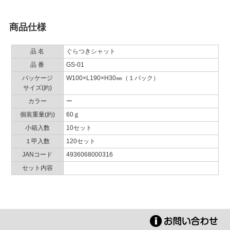
商品仕様
品 名
ぐらつきシャット
品 番
GS-01
パッケージ
W100×L190×H30㎜（１パック）
サイズ(約)
カラー
ー
個装重量(約)
60ｇ
小箱入数
10セット
１甲入数
120セット
JANコード
4936068000316
セット内容