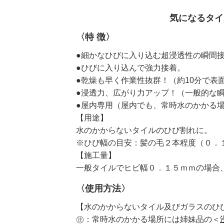
気になるタイ
〈特 徴〉
●細かなひびに入り込む超浸透性の瞬間
●ひびに入り込んで強力接着。
●乾燥も早く作業性抜群！（約10分で表
●浸透力、広がり力アップ！（一般的な
●屋内専用（屋内でも、常時水のかかる場
【用途】
水のかからないタイルのひび割れに。
※ひび幅の目安：髪の毛２本程度（０．
【施工量】
一般タイルでヒビ幅０．１５ｍｍの場合
〈使用方法〉
【水のかからないタイル及びガラスのひ
㊟：常時水のかかる場所には姉妹品の＜