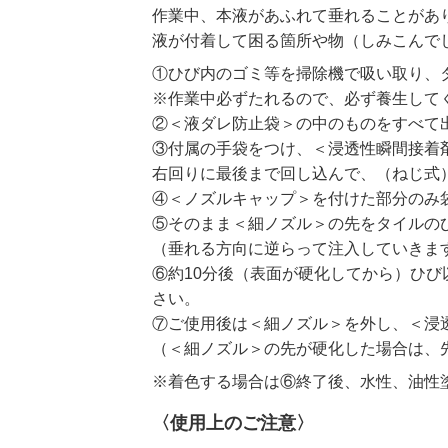
作業中、本液があふれて垂れることがあ
液が付着して困る箇所や物（しみこんで
①ひび内のゴミ等を掃除機で吸い取り、
※作業中必ずたれるので、必ず養生して
②＜液ダレ防止袋＞の中のものをすべて
③付属の手袋をつけ、＜浸透性瞬間接着
右回りに最後まで回し込んで、（ねじ式
④＜ノズルキャップ＞を付けた部分のみ
⑤そのまま＜細ノズル＞の先をタイルの
（垂れる方向に逆らって注入していきま
⑥約10分後（表面が硬化してから）ひび
さい。
⑦ご使用後は＜細ノズル＞を外し、＜浸
（＜細ノズル＞の先が硬化した場合は、
※着色する場合は⑥終了後、水性、油性
〈使用上のご注意〉