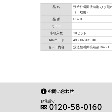
品 名
浸透性瞬間接着剤 ひび割
（一般用）
品 番
HB-01
カラー
ー
小箱入数
10セット
JANコード
4936068131010
セット内容
浸透性瞬間接着剤 3ml×1
お電話で