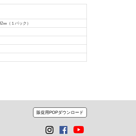
×H32㎜（１パック）
販促用POPダウンロード