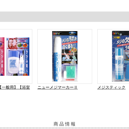
【一般用】【浴室
ニューメジマーカーⅡ
メジスティック
商 品 情 報