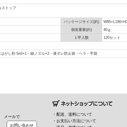
れストップ
パッケージサイズ(約)
W85×L190
個装重量(約)
40ｇ
１甲入数
120セット
・はがし剤 5ml×1・細ノズル×2・液ダレ防止袋・ヘラ・手袋
・配送、送料について
メールで
・お支払い方法について
お問い合わせ