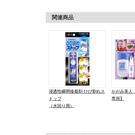
関連商品
浸透性瞬間接着剤 ひび割れス
かがみ美人
トップ
専用】
（水回り用）