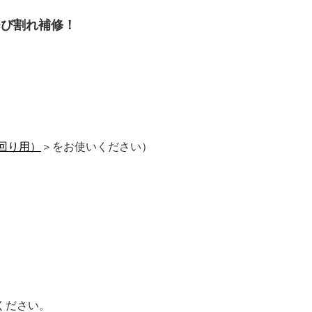
ひび割れ補修！
回り用）
＞をお使いください）
ください。