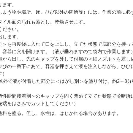
ります。
しまう物や場所、床、ひび以外の箇所等）には、作業の前に必
タイル面の汚れも落とし、乾燥させます。
ください。
出します。
剤＞を再度袋に入れて口を上にし、立てた状態で底部分を持っ
）容器に穴を開けます。（液が垂れますので袋内で作業します
袋から出し、先のキャップを外して付属の＜細ノズル＞を差し
ひびの一番下にあて、容器を押さえて液を注入しながら、ひび
す）
以外で液が付着した部分に＜はがし剤＞を塗り付け、約2～3
透性瞬間接着剤＞のキャップを固く閉めて立てた状態で冷暗所
先端をはさみでカットしてください）
塗料を塗る。但し、水性は、はじかれる場合があります。