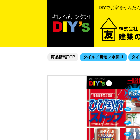
DIYでお家をかんた
商品情報TOP
タイル／目地／水回り
タイ