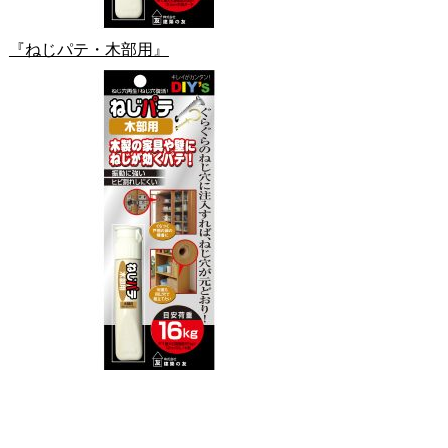
『ねじパテ・木部用』