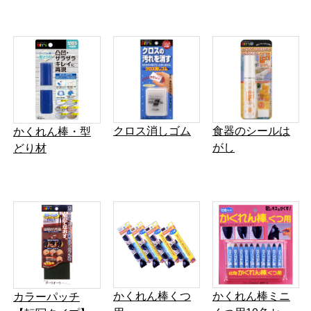
クロス消しゴム
食器のシールは
かくれん棒・型
がし
どり材
かくれん棒くつ
かくれん棒ミニ
カラーパッチ