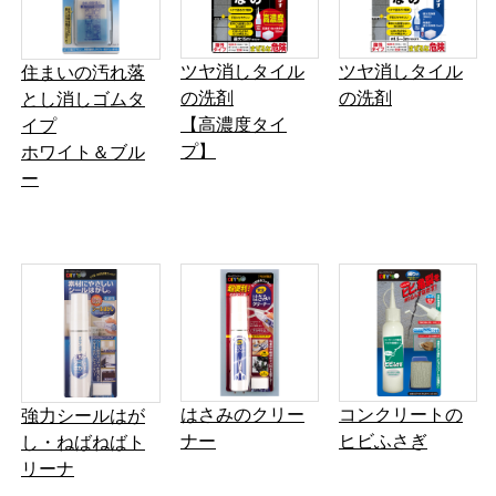
ツヤ消しタイル
ツヤ消しタイル
住まいの汚れ落
の洗剤
の洗剤
とし消しゴムタ
【高濃度タイ
イプ
プ】
ホワイト＆ブル
ー
はさみのクリー
コンクリートの
強力シールはが
ナー
ヒビふさぎ
し・ねばねばト
リーナ