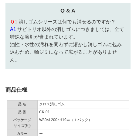
Q & A
Ｑ1
消しゴムシリーズは何でも消せるのですか？
A1
サビトリオ以外の消しゴムにつきましては、全て
特殊な溶剤が含まれています。
油性・水性の汚れを問わずに溶かし消しゴムに包み
込むため、輪ジミになって広がることがありませ
ん。
商品仕様
品 名
クロス消しゴム
品 番
CK-01
パッケージ
W80×L200×H19㎜（１パック）
サイズ(約)
カラー
ー