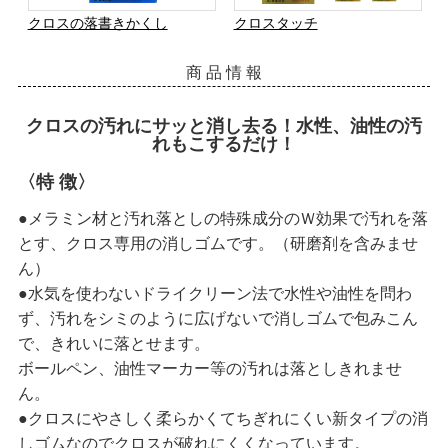
クロスの落書きかくし
クロスタッチ
商 品 情 報
クロスの汚れにサッと消し去る！水性、油性の汚
れもこするだけ！
〈特 徴〉
●メラミン材と汚れ落としの特殊成分のＷ効果で汚れを落
とす、クロス専用の消しゴムです。（研磨剤を含みませ
ん）
●水気を使わないドライクリーン法で水性や油性を問わ
ず、汚れをシミのように広げないで消しゴムで包みこん
で、きれいに落とせます。
ボールペン、油性マーカー等の汚れは落としきれませ
ん。
●クロスにやさしく柔らかくてちぎれにくい新タイプの消
しゴムなのでクロスが破れにくくなっています。