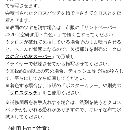
て転写させます。
④転写されたクロスパッチを指で押さえてクロスとを密
着させます。
※表面のツヤを消す場合は、市販の「サンドペーパー
#320（空研ぎ用・白色）」で軽くこすってください
※クロスが破れて欠損している場合そのまま転写させる
と、へこんだ状態になるので、欠損部分を別売の「
クロ
スの穴うめ材スーパー
」で形成し、
ドライヤーで乾燥させてから転写させてください。
※直径約1㎜以上の穴の場合、ティッシュ等で詰め物をし
て、平らにしてから転写してください。
※着色する場合は、市販の「ポスターカラー」や別売の
「
クロスタッチ
」をご使用ください。
※補修箇所をお手入れする場合は、洗剤を使うとクロス
パッチがはがれる恐れがありますので、キレイな布で水
拭きしてください。
〈使用上のご注意〉