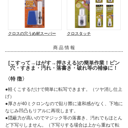
クロスの穴うめ材スーパー
クロスタッチ
商 品 情 報
[こすって→はがす→押さえる]の簡単作業！ピン
穴・すきま・汚れ・落書き・破れ等の補修に！
〈特 徴〉
●軽くこするだけで簡単に転写できます。（ツヤ消し仕上
げ）
●厚さが40ミクロンなので貼り際に違和感がなく、下地に
なじみ凹凸もリアルに再現します。
●隠蔽力が高いのでマジック等の落書き、汚れでもほとん
ど下写りしません。（下写りする場合は上から重ねて転