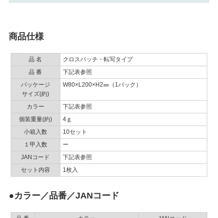
商品仕様
品 名
クロスパッチ・転写タイプ
品 番
下記表参照
パッケージ
W80×L200×H2㎜（1パック）
サイズ(約)
カラー
下記表参照
個装重量(約)
4ｇ
小箱入数
10セット
１甲入数
ー
JANコード
下記表参照
セット内容
1枚入
●カラー／品番／JANコード