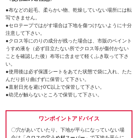
●布などの起毛、柔らかい物、乾燥していない場所には転
写できません。
●セロテープではがす場合は下地を傷つけないように十分
注意して下さい。
●クロス等にのりの成分が残った場合は、市販のペイント
うすめ液を（必ず目立たない所でクロス等が傷付かない
ことを確認した後）布等に含ませて軽くふき取って下さ
い。
●使用後は必ず保護シートをあてた状態で袋に入れ、たた
んだり折り曲げずに保管して下さい。
●直射日光を避け0℃以上で保管して下さい。
●幼児が触らないところで保管して下さい。
ワンポイントアドバイス
〇穴があいていたり、下地が平らになっていない場
合は「
クロスの穴うめ材スーパー
」で下地を平らに