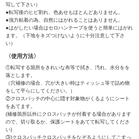
写して下さい）
●転写後のヒビ割れ、色あせもほとんどありません。
●強力粘着の為、自然にはがれることはありません。
●はがしたい場合はセロハンテープを使うと簡単にはがれ
ます。（下地をキズつけないように十分注意して下さ
い）
〈使用方法〉
①転写する箇所をきれいな布等で拭き、汚れ、水分をを
落とします。
（穴補修の場合、穴が大きい時はティッシュ等で詰め物
をして平らにしてください。）
②クロスパッチの中心に隠す対象物がくるようにシート
をあてます。
(補修箇所以外にクロスパッチが付着する場合があります
ので、切り取るか、保護シートをあてて転写してくださ
い)
③)クロスパッチクロスパッチをなぞるようにしてこすっ