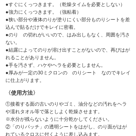
●すぐにくっつきます。（乾燥タイムを必要としない）
●強力にくっつきます。（強粘着）
●狭い部分や液体のりが塗りにくい部分ものりシートを差
込んで貼るだけでキレイに密着。
●のり の切れがいいので、はみ出しもなく、周囲を汚さ
ない。
●結露によってのりが溶け出すことがないので、再びはが
れることがありません。
●手を汚さず、ハケやヘラを必要としません。
●厚みが一定の30ミクロンの のりシート なのでキレイ
に仕上がります。
〈使用方法〉
①接着する面の古いのりやゴミ、油分などの汚れをヘラ
や濡れタオル等で落としよく乾燥させます。
※水分が残らないように十分乾かしてください。
②「のりパッチ」の透明シートをはがし、のり面がはが
れているクロスに付くように差し込みます。