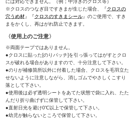
には対応できません。（例；中浮きのクロス等）
※クロスのつなぎ目ですきまが生じた場合、『
クロスの
穴うめ材
』『
クロスのすきまシール
』のご使用で、すき
まをかくし、再はがれ防止できます。
〈使用上のご注意〉
※両面テープではありません。
●クロスに貼った[のりパッチ]を引っ張ってはがすとクロ
スが破れる場合がありますので、十分注意して下さい。
●のりが補修箇所以外に付着した場合、クロスを毛羽立た
せないように注意しながら、消しゴムでやさしくこすり
落として下さい。
●使用後は必ず透明シートをあてた状態で袋に入れ、たた
んだり折り曲げずに保管して下さい。
●直射日光を避け0℃以上で保管して下さい。
●幼児が触らないところで保管して下さい。