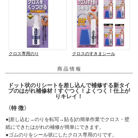
クロス専用のり
クロスのすきまシール
商 品 情 報
ドット状のりシートを差し込んで補修する新タイ
プのはがれ補修材！すぐつく！よくつく！仕上が
りキレイ！
〈特 徴〉
●[差し込む→のりを転写→貼る]の簡単作業でクロス・壁
紙にできたはがれの補修が簡単にできます。
●ゴムのりをシール状にしたクロス専用のりです。