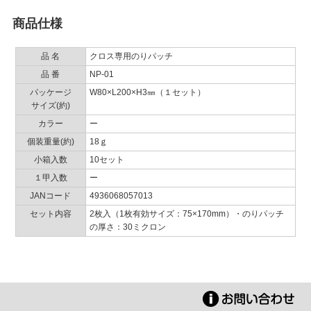
商品仕様
品 名
クロス専用のりパッチ
品 番
NP-01
パッケージ
W80×L200×H3㎜（１セット）
サイズ(約)
カラー
ー
個装重量(約)
18ｇ
小箱入数
10セット
１甲入数
ー
JANコード
4936068057013
セット内容
2枚入（1枚有効サイズ：75×170mm）・のりパッチ
の厚さ：30ミクロン