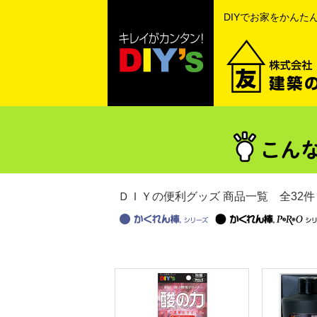
DIYでお家をかんた
ＤＩＹの便利グッズ 商品一覧 全32件