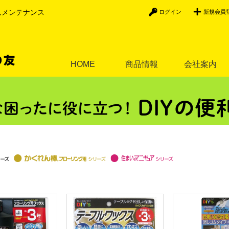
んメンテナンス
ログイン
新規会員
HOME
商品情報
会社案内