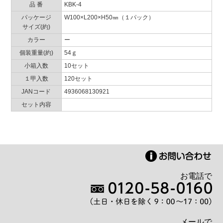
品 番
KBK-4
パッケージ
W100×L200×H50㎜（１パック）
サイズ(約)
カラー
ー
個装重量(約)
54ｇ
小箱入数
10セット
１甲入数
120セット
JANコード
4936068130921
セット内容
お電話で
メールで