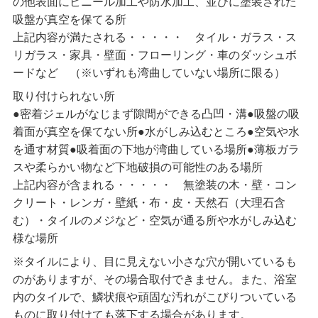
の他表面にビニール加工や防水加工、並びに塗装された
吸盤が真空を保てる所
上記内容が満たされる・・・・・ タイル・ガラス・ス
リガラス・家具・壁面・フローリング・車のダッシュボ
ードなど （※いずれも湾曲していない場所に限る）
取り付けられない所
●密着ジェルがなじまず隙間ができる凸凹・溝●吸盤の吸
着面が真空を保てない所●水がしみ込むところ●空気や水
を通す材質●吸着面の下地が湾曲している場所●薄板ガラ
スや柔らかい物など下地破損の可能性のある場所
上記内容が含まれる・・・・・ 無塗装の木・壁・コン
クリート・レンガ・壁紙・布・皮・天然石（大理石含
む）・タイルのメジなど・空気が通る所や水がしみ込む
様な場所
※タイルにより、目に見えない小さな穴が開いているも
のがありますが、その場合取付できません。また、浴室
内のタイルで、鱗状痕や頑固な汚れがこびりついている
ものに取り付けても落下する場合があります。