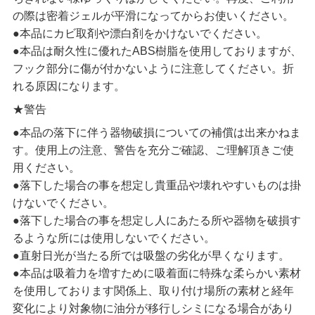
の際は密着ジェルが平滑になってからお使いください。
●本品にカビ取剤や漂白剤をかけないでください。
●本品は耐久性に優れたABS樹脂を使用しておりますが、
フック部分に傷が付かないように注意してください。折
れる原因になります。
★警告
●本品の落下に伴う器物破損についての補償は出来かねま
す。使用上の注意、警告を充分ご確認、ご理解頂きご使
用ください。
●落下した場合の事を想定し貴重品や壊れやすいものは掛
けないでください。
●落下した場合の事を想定し人にあたる所や器物を破損す
るような所には使用しないでください。
●直射日光が当たる所では吸盤の劣化が早くなります。
●本品は吸着力を増すために吸着面に特殊な柔らかい素材
を使用しております関係上、取り付け場所の素材と経年
変化により対象物に油分が移行しシミになる場合があり