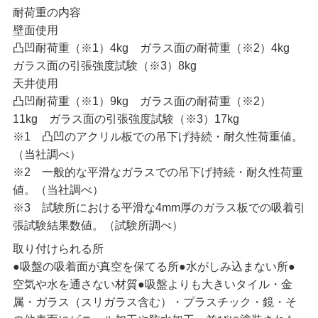
耐荷重の内容
壁面使用
凸凹耐荷重（※1）4kg ガラス面の耐荷重（※2）4kg
ガラス面の引張強度試験（※3）8kg
天井使用
凸凹耐荷重（※1）9kg ガラス面の耐荷重（※2）
11kg ガラス面の引張強度試験（※3）17kg
※1 凸凹のアクリル板での吊下げ持続・耐久性荷重値。
（当社調べ）
※2 一般的な平滑なガラスでの吊下げ持続・耐久性荷重
値。（当社調べ）
※3 試験所における平滑な4mm厚のガラス板での吸着引
張試験結果数値。（試験所調べ）
取り付けられる所
●吸盤の吸着面が真空を保てる所●水がしみ込まない所●
空気や水を通さない材質●吸盤よりも大きいタイル・金
属・ガラス（スリガラス含む）・プラスチック・鏡・そ