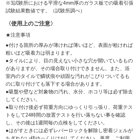
※3試験所における平滑な4mm厚のガラス板での吸着引張
試験結果数値です。（試験所調べ）
〈使用上のご注意〉
★注意事項
●付ける箇所の厚みが薄ければ薄いほど、表面が粗ければ
粗いほど吸着力は弱まります。
●タイルにより、目の見えない小さな穴が開いているもの
がありますが、その場合取り付けできません。また、浴
室内のタイルで鱗状痕や頑固な汚れがこびりついてるも
のに取り付けても落下する場合があります。
●吸盤や壁など対象物の汚れ、水分、ホコリ等は必ず除去
してください。
●取り付け後必ず荷重方向にゆっくり引っ張り、荷重テス
トをして24時間の放置テストを行い落ちない事を確認
し、その後は1週間毎の点検をしてください。
●はがすときには必ずレバーロックを解除し密着ジェルが
ちぎれない様ゆっくりはがしてください。再度、ご利用