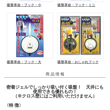
吸盤革命・フック・小
吸盤革命・フック・ミニ
吸盤革命・フック・大
吸盤革命・おしゃれフック
商 品 情 報
密着ジェルでしっかり吸い付く吸盤！ 天井にも
使用できる優れもの！
（※クロス壁にはご利用いただけません）
〈特 徴〉