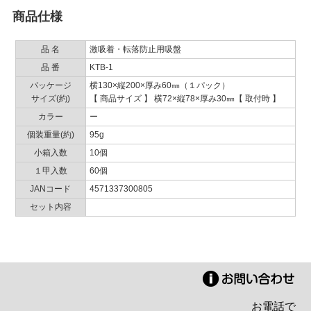
商品仕様
品 名
激吸着・転落防止用吸盤
品 番
KTB-1
パッケージ
横130×縦200×厚み60㎜（１パック）
サイズ(約)
【 商品サイズ 】 横72×縦78×厚み30㎜【 取付時 】
カラー
ー
個装重量(約)
95g
小箱入数
10個
１甲入数
60個
JANコード
4571337300805
セット内容
お電話で