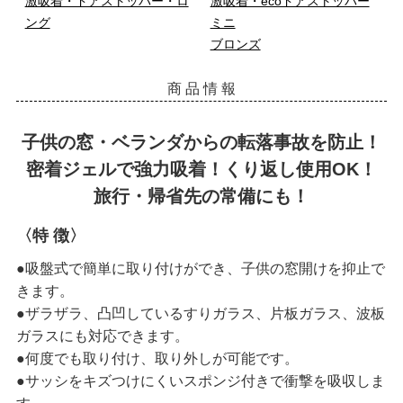
激吸着・ドアストッパー・ロ
激吸着・ecoドアストッパー
ング
ミニ
ブロンズ
商 品 情 報
子供の窓・ベランダからの転落事故を防止！
密着ジェルで強力吸着！くり返し使用OK！
旅行・帰省先の常備にも！
〈特 徴〉
●吸盤式で簡単に取り付けができ、子供の窓開けを抑止で
きます。
●ザラザラ、凸凹しているすりガラス、片板ガラス、波板
ガラスにも対応できます。
●何度でも取り付け、取り外しが可能です。
●サッシをキズつけにくいスポンジ付きで衝撃を吸収しま