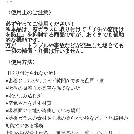
す。
〈使用上のご注意〉
必ず守ってご使用ください！
※本品は、窓ガラスに取り付けて「子供の窓開け
を防止」を抑制する商品ですが、あくまでも補助
的な機能です。
万が一、トラブルや事故などが発生した場合でも
一切の補償・弁償は行いません。
〈使用方法〉
【取り付けられない所】
●密着ジェルがなじまず隙間ができる凸凹・溝
●吸盤の吸着面が真空を保てない所
●水がしみ込む所
●空気や水を通す材質
●吸着面の下地が湾曲している場所
●薄板ガラスの素材や下地の柔らかい物など、下地破損の
可能性のある場所
上記内容が含まれる･･･無塗装の木・壁・コンクリート・