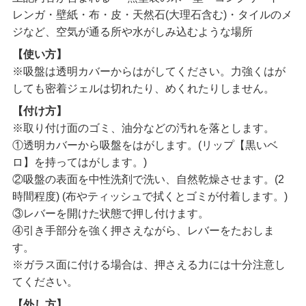
レンガ・壁紙・布・皮・天然石(大理石含む)・タイルのメ
ジなど、空気が通る所や水がしみ込むような場所
【使い方】
※吸盤は透明カバーからはがしてください。力強くはが
しても密着ジェルは切れたり、めくれたりしません。
【付け方】
※取り付け面のゴミ、油分などの汚れを落とします。
①透明カバーから吸盤をはがします。(リップ【黒いベ
ロ】を持ってはがします。)
②吸盤の表面を中性洗剤で洗い、自然乾燥させます。(2
時間程度) (布やティッシュで拭くとゴミが付着します。)
③レバーを開けた状態で押し付けます。
④引き手部分を強く押さえながら、レバーをたおしま
す。
※ガラス面に付ける場合は、押さえる力には十分注意し
てください。
【外し方】