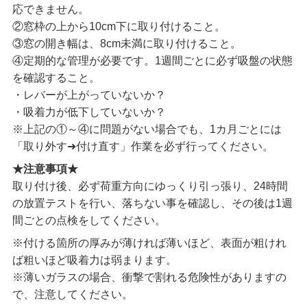
応できません。
②窓枠の上から10cm下に取り付けること。
③窓の開き幅は、8cm未満に取り付けること。
④定期的な管理が必要です。1週間ごとに必ず吸盤の状態
を確認すること。
・レバーが上がっていないか？
・吸着力が低下していないか？
※上記の①～④に問題がない場合でも、1カ月ごとには
「取り外す➜付け直す」作業を必ず行ってください。
★注意事項★
取り付け後、必ず荷重方向にゆっくり引っ張り、24時間
の放置テストを行い、落ちない事を確認し、その後は1週
間ごとの点検をしてください。
※付ける箇所の厚みが薄ければ薄いほど、表面が粗けれ
ば粗いほど吸着力は弱まります。
※薄いガラスの場合、衝撃で割れる危険性がありますの
で、注意してください。